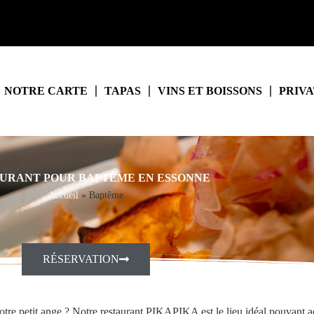
NOTRE CARTE
TAPAS
VINS ET BOISSONS
PRIVA
URANT POUR BAPTÊME EN ESSONNE
Accueil
»
Baptême
RÉSERVATION
otre petit ange ? Notre restaurant PIKAPIKA est le lieu idéal pouvant acc